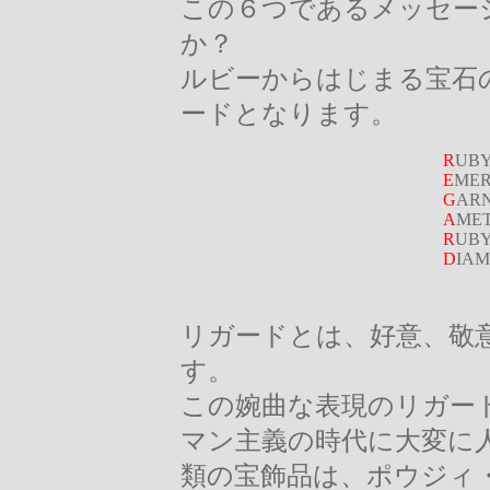
この６つであるメッセー
か？
ルビーからはじまる宝石の
ードとなります。
R
UB
E
ME
G
AR
A
ME
R
UB
D
IA
リガードとは、好意、敬
す。
この婉曲な表現のリガー
マン主義の時代に大変に
類の宝飾品は、ポウジィ・