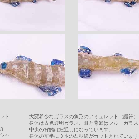
ット
大変希少なガラスの魚形のアミュレット（護符）
身体は古色透明ガラス、眼と背鰭はブルーガラス
頃
中央の背鰭は紐通しになっています。
シャ
身体の前半に３本の凸型線がカットされています